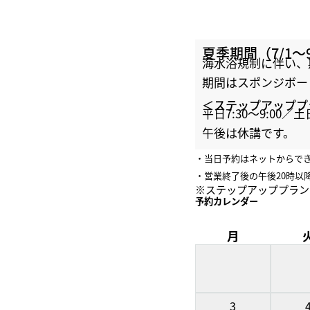
夏季期間（7/1
海水浴規制に伴い、
期間はスポンジボー
＜ステップアッププ
平日7:30〜9:00／土日
午後は休講です。
・当日予約はネットからで
・営業終了後の午後20時
※ステップアッププラン
予約カレンダー
月
3