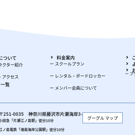
料金案内
について
ー スクールプラン
ラクター紹介
ー 
ー レンタル・ボードロッカー
・アクセス
せ一覧
ー メンバー会員について
〒251-0035 神奈川県藤沢市片瀬海岸3-24-20 2F
グーグル マップ
小田急「片瀬江ノ島駅」徒分10分
江ノ島電鉄「湘南海岸公園駅」徒分10分