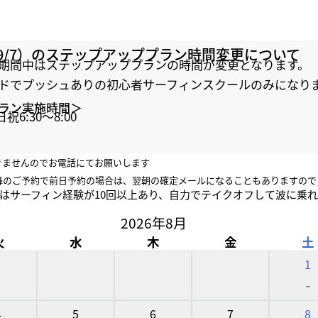
〜9/7）のステップアッププラン時間変更について
期間中はステップアッププランの時間が変更となります。
ドでプッシュありの初心者サーフィンスクールのみになり
ラン実施時間＞
祝6:30〜8:00
きませんのでお電話にてお願いします
以降のご予約で前日予約の場合は、翌朝の確定メールになることもありますので
はサーフィン経験が10回以上あり、自力でテイクオフして波に乗
2026年8月
火
水
木
金
土
1
-
4
5
6
7
8