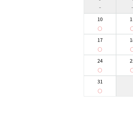
-
10
1
○
17
1
○
24
2
○
31
○