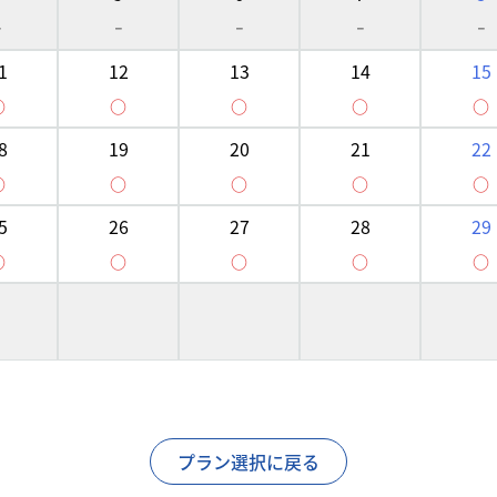
-
-
-
-
-
1
12
13
14
15
○
○
○
○
○
8
19
20
21
22
○
○
○
○
○
5
26
27
28
29
○
○
○
○
○
プラン選択に戻る