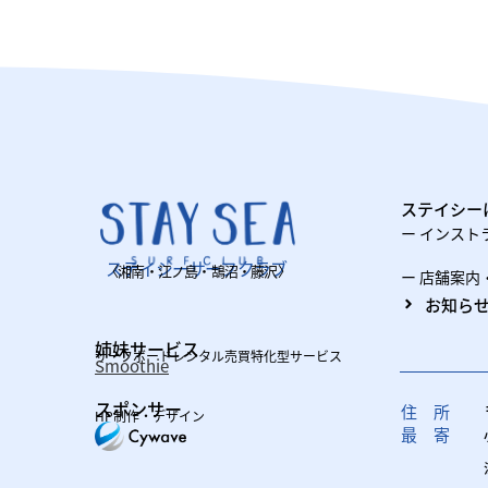
ステイシー
ー インスト
ステイシーサーフクラブ
〈湘南・江ノ島・鵠沼・藤沢〉
ー 店舗案内
お知ら
姉妹サービス
サーフボードレンタル売買特化型サービス
Smoothie
スポンサー
住 所
HP制作・デザイン
最 寄