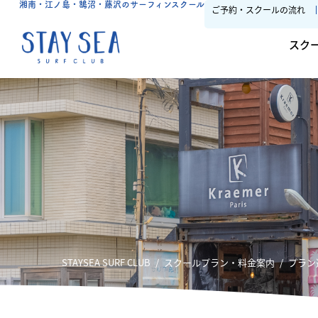
湘南・江ノ島・鵠沼・藤沢のサーフィンスクール
ご予約・スクールの流れ
スク
STAYSEA SURF CLUB
スクールプラン・料金案内
プラン