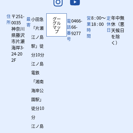
住
〒251-
8 : 00～
年中無
営
定
最
グー
小田急
0466-
電
所
0035
グル
業
18 : 00
休
休（悪
寄
話
66-
マッ
「片瀬
神奈川
時
日
天候日
プ
番
9277
県藤沢
間
を除
江ノ島
号
市片瀬
く）
駅」徒
海岸3-
24-20
分10分
2F
江ノ島
電鉄
「湘南
海岸公
園駅」
徒分10
分
江ノ島