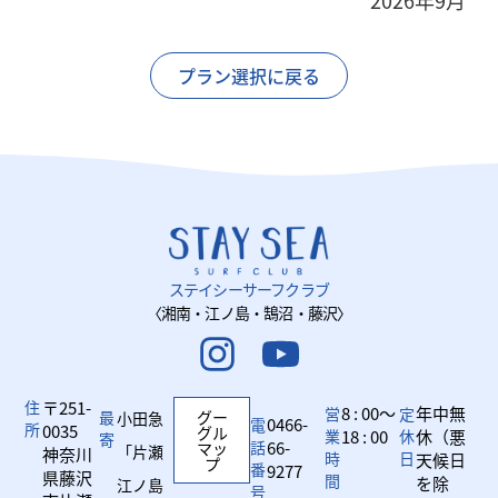
2026年9月
プラン選択に戻る
ステイシーサーフクラブ
〈湘南・江ノ島・鵠沼・藤沢〉
住
〒251-
8 : 00～
年中無
営
定
最
グー
小田急
0466-
電
所
0035
グル
業
18 : 00
休
休（悪
寄
話
66-
マッ
「片瀬
神奈川
時
日
天候日
プ
番
9277
県藤沢
間
を除
江ノ島
号