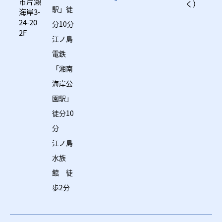
市片瀬
く）
駅」徒
海岸3-
24-20
分10分
2F
江ノ島
電鉄
「湘南
海岸公
園駅」
徒分10
分
江ノ島
水族
館 徒
歩2分