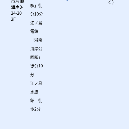
市片瀬
く）
駅」徒
海岸3-
24-20
分10分
2F
江ノ島
電鉄
「湘南
海岸公
園駅」
徒分10
分
江ノ島
水族
館 徒
歩2分