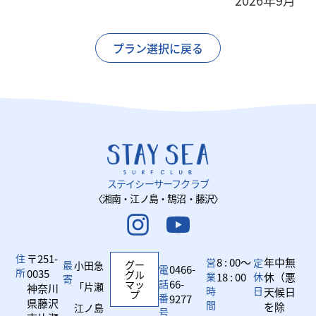
2026年9月
プラン選択に戻る
ステイシーサーフクラブ
〈湘南・江ノ島・鵠沼・藤沢〉
住
〒251-
8 : 00～
年中無
営
定
最
グー
小田急
0466-
電
所
0035
グル
業
18 : 00
休
休（悪
寄
話
66-
マッ
「片瀬
神奈川
時
日
天候日
プ
番
9277
県藤沢
間
を除
江ノ島
号