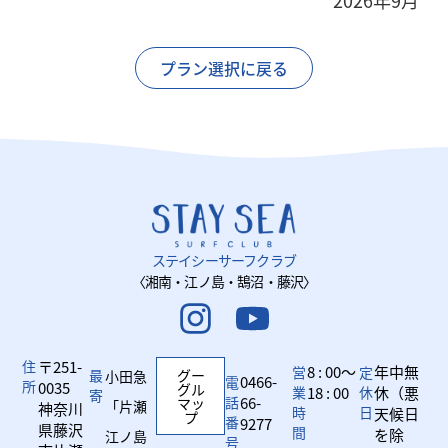
2026年9月
プラン選択に戻る
ステイシーサーフクラブ
〈湘南・江ノ島・鵠沼・藤沢〉
住
〒251-
8 : 00～
年中無
営
定
最
グー
小田急
0466-
電
所
0035
グル
業
18 : 00
休
休（悪
寄
話
66-
マッ
「片瀬
神奈川
時
日
天候日
プ
番
9277
県藤沢
間
を除
江ノ島
号