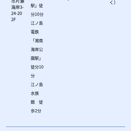
市片瀬
く）
駅」徒
海岸3-
24-20
分10分
2F
江ノ島
電鉄
「湘南
海岸公
園駅」
徒分10
分
江ノ島
水族
館 徒
歩2分