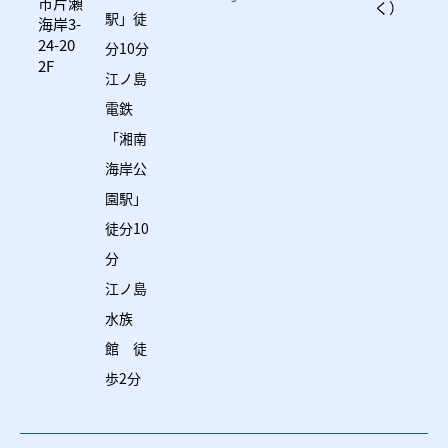
市片瀬
く）
駅」徒
海岸3-
24-20
分10分
2F
江ノ島
電鉄
「湘南
海岸公
園駅」
徒分10
分
江ノ島
水族
館 徒
歩2分