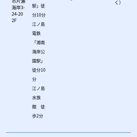
市片瀬
く）
駅」徒
海岸3-
24-20
分10分
2F
江ノ島
電鉄
「湘南
海岸公
園駅」
徒分10
分
江ノ島
水族
館 徒
歩2分