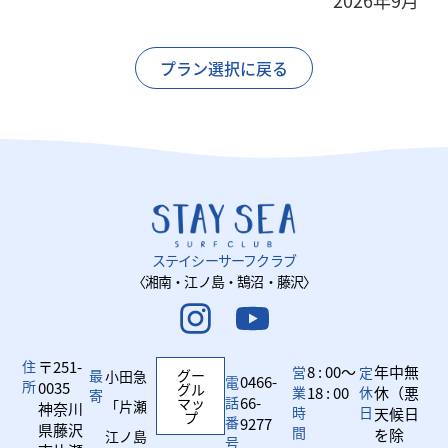
2026年9月
プラン選択に戻る
ステイシーサーフクラブ
〈湘南・江ノ島・鵠沼・藤沢〉
住
〒251-
8 : 00～
年中無
営
定
最
グー
小田急
0466-
電
所
0035
グル
業
18 : 00
休
休（悪
寄
話
66-
マッ
「片瀬
神奈川
時
日
天候日
プ
番
9277
県藤沢
間
を除
江ノ島
号