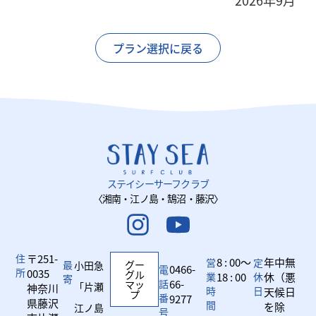
2026年9月
プラン選択に戻る
ステイシーサーフクラブ
〈湘南・江ノ島・鵠沼・藤沢〉
住
〒251-
8 : 00～
年中無
営
定
最
グー
小田急
0466-
電
所
0035
グル
業
18 : 00
休
休（悪
寄
話
66-
マッ
「片瀬
神奈川
時
日
天候日
プ
番
9277
県藤沢
間
を除
江ノ島
号