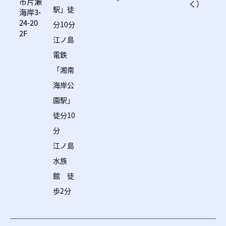
市片瀬
く）
駅」徒
海岸3-
24-20
分10分
2F
江ノ島
電鉄
「湘南
海岸公
園駅」
徒分10
分
江ノ島
水族
館 徒
歩2分