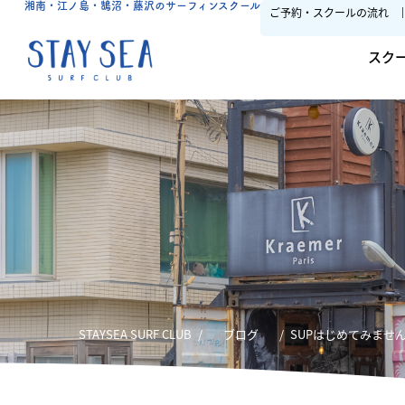
湘南・江ノ島・鵠沼・藤沢のサーフィンスクール
ご予約・スクールの流れ
スク
STAYSEA SURF CLUB
ブログ
SUPはじめてみません