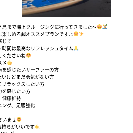
江ノ島まで海上クルージングに行ってきました〜
に楽しめる超オススメプランですよ
感じて！
す時間は最高なリフレッシュタイム
てくださいね
スメ
海を感じたいサーファーの方
たいけどまだ勇気がない方
てリラックスしたい方
力を感じたい方
、健康維持
ニング、足腰強化
さいませ
気持ちがいいです