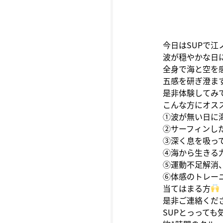
今日はSUPで
波が穏やかな日
全身で海と空を
五感を研ぎ澄ま
是非体験してみ
こんな方にオス
①波が無い日に
②サーフィンし
③深く息を吸っ
④海から生きる
⑤運動不足解消
⑥体感のトレー
当てはまる方
是非ご連絡くだ
SUPとっっても