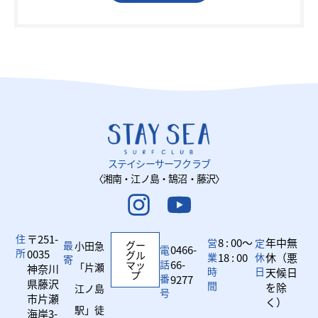
ステイシーサーフクラブ
〈湘南・江ノ島・鵠沼・藤沢〉
住
〒251-
8 : 00～
年中無
営
定
最
グー
小田急
0466-
電
所
0035
グル
業
18 : 00
休
休（悪
寄
話
66-
マッ
「片瀬
神奈川
時
日
天候日
プ
番
9277
県藤沢
間
を除
江ノ島
号
市片瀬
く）
駅」徒
海岸3-