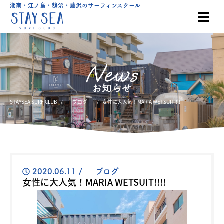
湘南・江ノ島・鵠沼・藤沢のサーフィンスクール
お知らせ
STAYSEA SURF CLUB
ブログ
女性に大人気！MARIA WETSUIT!!!!
2020.06.11
/
ブログ
女性に大人気！MARIA WETSUIT!!!!