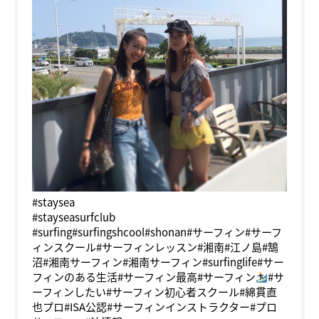
#staysea
#stayseasurfclub
#surfing#surfingshcool#shonan#サーフィン#サーフ
ィンスクール#サーフィンレッスン#湘南#江ノ島#鵠
沼#湘南サーフィン#湘南サーフィン#surfinglife#サー
フィンのある生活#サーフィン最高#サーフィン
#サ
ーフィンしたい#サーフィン初心者スクール#綿貫直
也プロ#ISA公認#サーフィンインストラクター#プロ