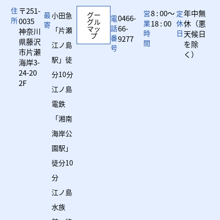
住
〒251-
8 : 00～
年中無
営
定
最
グー
小田急
0466-
電
所
0035
グル
業
18 : 00
休
休（悪
寄
話
66-
マッ
「片瀬
神奈川
時
日
天候日
プ
番
9277
県藤沢
間
を除
江ノ島
号
市片瀬
く）
駅」徒
海岸3-
24-20
分10分
2F
江ノ島
電鉄
「湘南
海岸公
園駅」
徒分10
分
江ノ島
水族