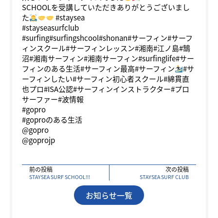
SCHOOLを受講していただきありがとうございまし
た
#staysea
#stayseasurfclub
#surfing#surfingshcool#shonan#サーフィン#サーフ
ィンスクール#サーフィンレッスン#湘南#江ノ島#鵠
沼#湘南サーフィン#湘南サーフィン#surfinglife#サー
フィンのある生活#サーフィン最高#サーフィン
#サ
ーフィンしたい#サーフィン初心者スクール#綿貫直
也プロ#ISA公認#サーフィンインストラクター#プロ
サーファー#波情報
#gopro
#goproのある生活
@gopro
@goprojp
前の投稿
次の投稿
STAYSEA SURF SCHOOL!!!
STAYSEA SURF CLUB
お知らせ一覧