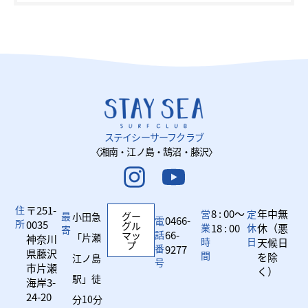
ステイシーサーフクラブ
〈湘南・江ノ島・鵠沼・藤沢〉
住
〒251-
8 : 00～
年中無
営
定
最
グー
小田急
0466-
電
所
0035
グル
業
18 : 00
休
休（悪
寄
話
66-
マッ
「片瀬
神奈川
時
日
天候日
プ
番
9277
県藤沢
間
を除
江ノ島
号
市片瀬
く）
駅」徒
海岸3-
24-20
分10分