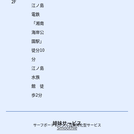
2F
江ノ島
電鉄
「湘南
海岸公
園駅」
徒分10
分
江ノ島
水族
館 徒
歩2分
姉妹サービス
サーフボードレンタル売買特化型サービス
Smoothie