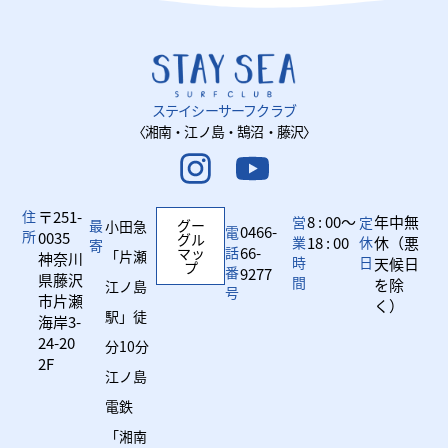
ステイシーサーフクラブ
〈湘南・江ノ島・鵠沼・藤沢〉
住
〒251-
8 : 00～
年中無
営
定
最
グー
小田急
0466-
電
所
0035
グル
業
18 : 00
休
休（悪
寄
話
66-
マッ
「片瀬
神奈川
時
日
天候日
プ
番
9277
県藤沢
間
を除
江ノ島
号
市片瀬
く）
駅」徒
海岸3-
24-20
分10分
2F
江ノ島
電鉄
「湘南