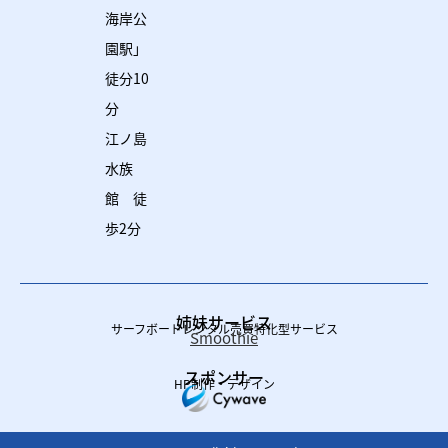
海岸公
園駅」
徒分10
分
江ノ島
水族
館 徒
歩2分
姉妹サービス
サーフボードレンタル売買特化型サービス
Smoothie
スポンサー
HP制作・デザイン